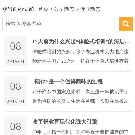
您当前的位置:
首页
>
公司动态
>
行业动态
17天前为什么兴起“体验式培训”的深层原因
08
体验式培训的兴起，除了专业机构大力推广这
2019-01
种新的学习方式之外，还在于体验式培训有着
深刻的理论基础，并且适应了现代人工作、学
习的内在需求和组织变革的新潮流。 1.体
“陪伴”是一个值得回味的过程
08
验式培训充分体现了建构主义教学思
对于许多中国家庭来说，高三这一年被赋予了
想 &nb...
2019-01
极为特殊的意义，生活在首都、长期在高校从
事学生工作的老景一家也不例外。而这位有心
人以时间为轴线，将其作为“高三学生家长”的
改革是教育现代化强大引擎
08
亲身体验娓娓道来，把自己一年的经历、认识
40年，弹指一挥间。把40年置于卷帙浩繁的中